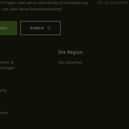
re Fragen oder deine individuelle Urlaubsplanung
+43 (0) 664 8894
Cookie-Informationen anzeigen
r uns über deine Kontaktaufnahme!
 Informationen anonym. Diese Informationen helfen uns zu verstehen, wie unsere Besuch
takt
Anfahrt
Cookie-Informationen anzeigen
e
Date
Die Region
immer &
Das Lesachtal
hnungen
nung
ionen