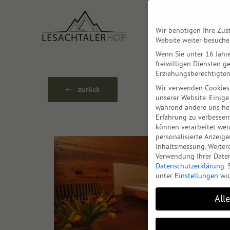
Wir benötigen Ihre Zus
Website weiter besuch
Wenn Sie unter 16 Jahr
freiwilligen Diensten 
Erziehungsberechtigten
Wir verwenden Cookies
zurück
unserer Website. Einige
während andere uns hel
Erfahrung zu verbessern
können verarbeitet werde
personalisierte Anzeig
Inhaltsmessung.
Weiter
Verwendung Ihrer Daten
Datenschutzerklärung
.
unter
Einstellungen
wid
All