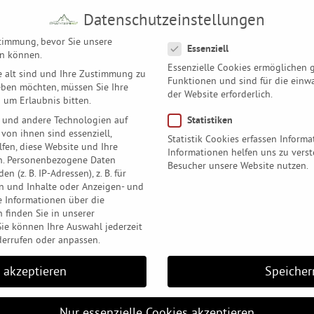
Datenschutzeinstellungen
Datenschutzeinstellungen
Unsere Zimmer & Ferienwohnungen
Genuss
Entspannun
timmung, bevor Sie unsere
Essenziell
en können.
Essenzielle Cookies ermöglichen
e alt sind und Ihre Zustimmung zu
Funktionen und sind für die einw
geben möchten, müssen Sie Ihre
der Website erforderlich.
 um Erlaubnis bitten.
 und andere Technologien auf
Statistiken
 von ihnen sind essenziell,
Statistik Cookies erfassen Inform
fen, diese Website und Ihre
Informationen helfen uns zu verst
.
Personenbezogene Daten
Besucher unsere Website nutzen.
n (z. B. IP-Adressen), z. B. für
en und Inhalte oder Anzeigen- und
e Informationen über die
 finden Sie in unserer
Sie können Ihre Auswahl jederzeit
errufen oder anpassen.
e akzeptieren
Speicher
Nur essenzielle Cookies akzeptieren