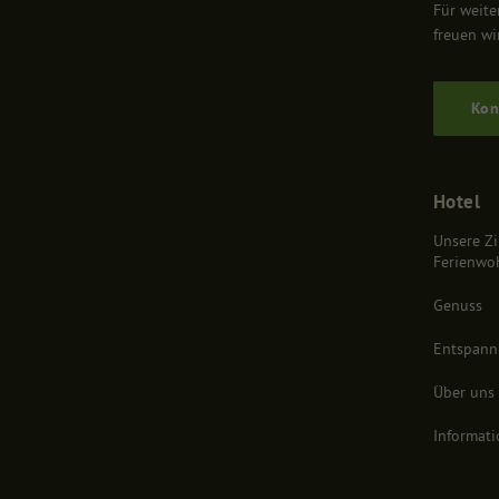
Für weite
freuen wi
Statistiken (1)
Statistik Cookies erfassen
Kon
powered by Borlabs Cooki
Hotel
Unsere Z
Ferienwo
Genuss
Entspan
Über uns
Informat