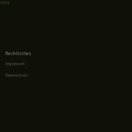
 1994
Statistiken
er unsere Website nutzen.
nschutzerklärung
Impressum
Rechtliches
Impressum
Datenschutz