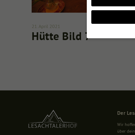
21. April 2021
Hütte Bild 7
Wenn Sie unter 16 Jahr
Erziehungsberechtigten
Wir verwenden Cookies 
uns helfen, diese Websi
IP-Adressen), z. B. für
über die Verwendung Ih
Hier finden Sie eine Üb
geben oder sich weiter
Alle akzeptieren
Der Les
Datenschutzeinstellung
Essenziell (1)
Wir hoffe
über dein
Essenzielle Cookies ermögl