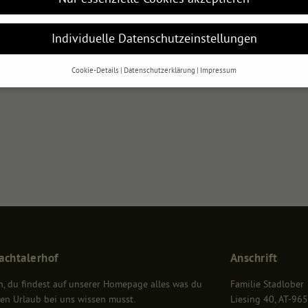
Individuelle Datenschutzeinstellungen
Cookie-Details
Datenschutzerklärung
Impressum
Datenschutzeinstellungen
e alt sind und Ihre Zustimmung zu freiwilligen Diensten geben möchten, 
 um Erlaubnis bitten.
und andere Technologien auf unserer Website. Einige von ihnen sind ess
te und Ihre Erfahrung zu verbessern.
Personenbezogene Daten können vera
 personalisierte Anzeigen und Inhalte oder Anzeigen- und Inhaltsmessung.
W
rer Daten finden Sie in unserer
Datenschutzerklärung
.
ersicht über alle verwendeten Cookies. Sie können Ihre Einwilligung zu 
e Informationen anzeigen lassen und so nur bestimmte Cookies auswähle
Speichern
Nur essenzielle Cookies akzeptieren
achtalerhof
Anschrift
en
n, du findest auf unserer Homepage alles was du
Familie Stadlober
en Urlaub bei uns wissen musst.
Liesing 40, AT-965
ichen grundlegende Funktionen und sind für die einwandfreie Funktion der Website erfor